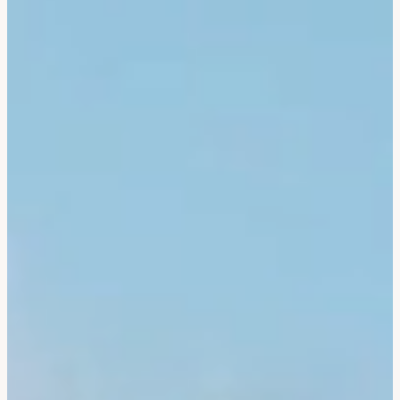
Corée Du Sud
Afrique Du Sud
Botswana
Mozambique
Namibie
Tanzanie