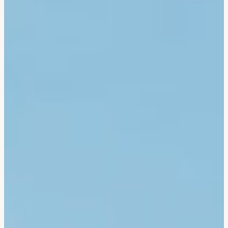
Bali & Indonésie
Cambodge
Laos
Thaïlande
Vietnam
Abu Dhabi
Dubaï
Oman
Japon