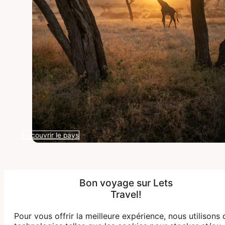
Découvrir le pays
Bon voyage sur Lets
AFRIQUE DU SUD
Travel!
Des villes vibrantes aux réserves sauvages du
Pour vous offrir la meilleure expérience, nous utilisons 
Big Five.