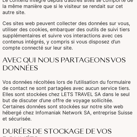
Bali & Indonésie
la même manière que si le visiteur se rendait sur cet
autre site.
Cambodge
Ces sites web peuvent collecter des données sur vous,
Laos
utiliser des cookies, embarquer des outils de suivi tiers
supplémentaires et suivre vos interactions avec ces
Thaïlande
contenus intégrés, y compris si vous disposez d’un
compte connecté sur leur site.
Vietnam
AVEC QUI NOUS PARTAGEONS VOS
DONNÉES
Abu Dhabi
Vos données récoltées lors de l’utilisation du formulaire
de contact ne sont partagées avec aucun service tiers.
Dubaï
Elles sont stockées chez LETS TRAVEL SA dans le seul
Oman
but de discuter d’une offre de voyage sollicitée.
Certaines données sont stockées sur notre site web
hébergé chez Infomaniak Network SA, entreprise Suisse
et sécurisée.
Japon
DURÉES DE STOCKAGE DE VOS