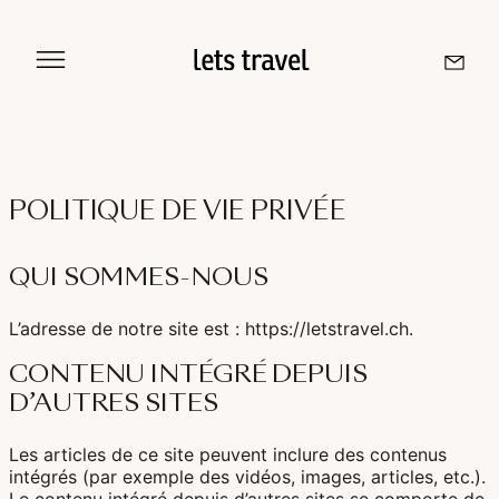
Aller
au
contenu
Sri Lanka
POLITIQUE DE VIE PRIVÉE
Maldives
QUI SOMMES-NOUS
Île De La Réunion
L’adresse de notre site est : https://letstravel.ch.
Île Maurice
CONTENU INTÉGRÉ DEPUIS
D’AUTRES SITES
Seychelles
Les articles de ce site peuvent inclure des contenus
intégrés (par exemple des vidéos, images, articles, etc.).
Le contenu intégré depuis d’autres sites se comporte de