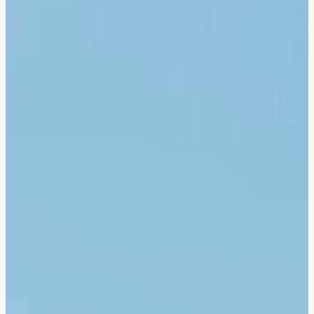
Bali & Indonésie
Cambodge
Laos
Thaïlande
Vietnam
Abu Dhabi
Dubaï
Oman
Japon