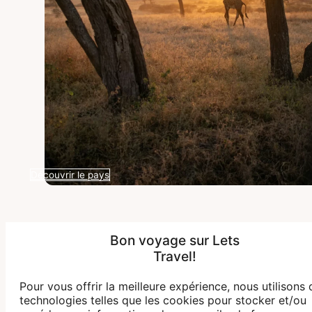
Découvrir le pays
Bon voyage sur Lets
AFRIQUE DU SUD
Travel!
Des villes vibrantes aux réserves sauvages du
Pour vous offrir la meilleure expérience, nous utilisons 
Big Five.
technologies telles que les cookies pour stocker et/ou