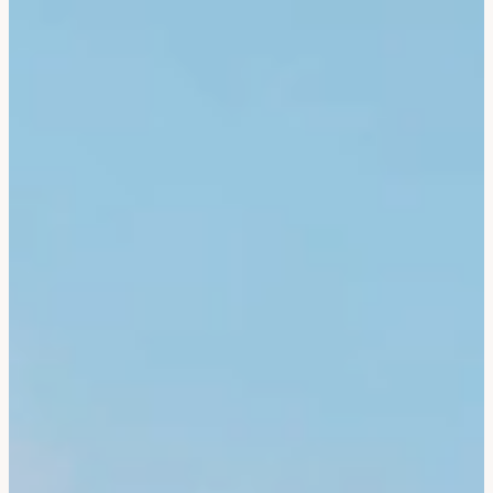
Corée Du Sud
Afrique Du Sud
Botswana
Mozambique
Namibie
Tanzanie