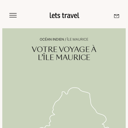
Aller
au
contenu
OCÉAN INDIEN
/
ÎLE MAURICE
Sri Lanka
VOTRE VOYAGE À
L’ÎLE MAURICE
Maldives
Île De La Réunion
Île Maurice
Seychelles