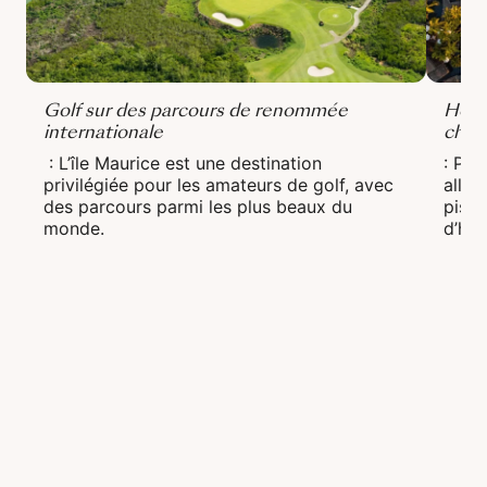
Golf sur des parcours de renommée
Hôte
internationale
char
: L’île Maurice est une destination
: Pro
privilégiée pour les amateurs de golf, avec
allan
des parcours parmi les plus beaux du
pisci
monde.
d’hôt