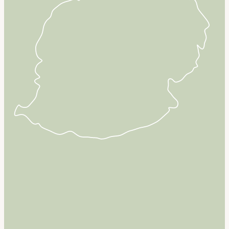
Bali & Indonésie
Cambodge
Laos
Thaïlande
Vietnam
Abu Dhabi
Dubaï
Oman
Japon