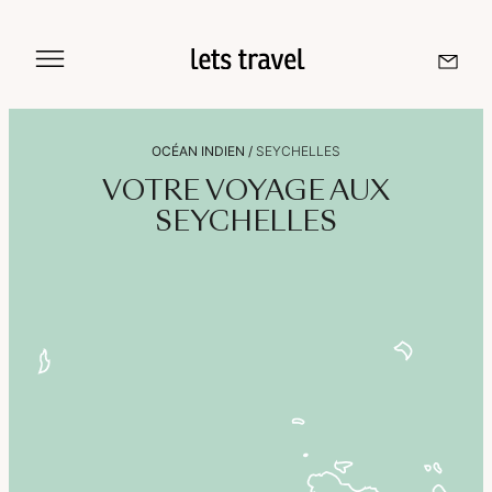
Aller
au
contenu
OCÉAN INDIEN
/
SEYCHELLES
Sri Lanka
VOTRE VOYAGE AUX
SEYCHELLES
Maldives
Île De La Réunion
Île Maurice
Seychelles