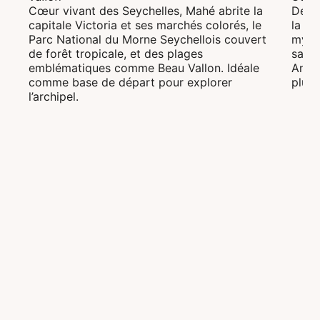
Cœur vivant des Seychelles, Mahé abrite la
Deuxi
capitale Victoria et ses marchés colorés, le
la Va
Parc National du Morne Seychellois couvert
myth
de forêt tropicale, et des plages
sabl
emblématiques comme Beau Vallon. Idéale
Anse 
comme base de départ pour explorer
plus 
l’archipel.