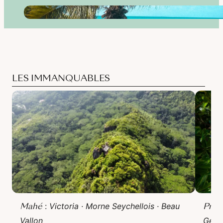
LES IMMANQUABLES
Mahé
Prasl
:
Victoria · Morne Seychellois · Beau
Vallon
Geor