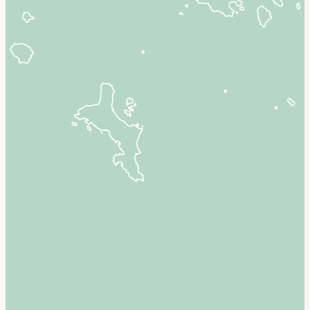
Bali & Indonésie
Cambodge
Laos
Thaïlande
Vietnam
Abu Dhabi
Dubaï
Oman
Japon