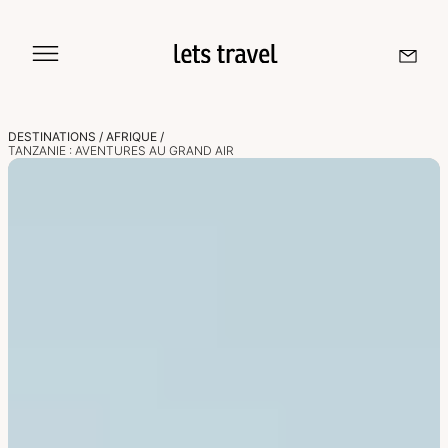
Aller
au
contenu
DESTINATIONS
/
AFRIQUE
/
TANZANIE : AVENTURES AU GRAND AIR
Sri Lanka
Maldives
Île De La Réunion
Île Maurice
Seychelles