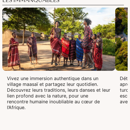
LES IMMANQUABLES
Vivez une immersion authentique dans un
Déte
village maasaï et partagez leur quotidien.
aprè
Découvrez leurs traditions, leurs danses et leur
turq
lien profond avec la nature, pour une
esca
rencontre humaine inoubliable au cœur de
aven
l’Afrique.