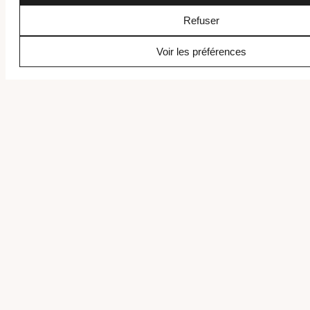
Refuser
Intéressé.e par ce voyage ?
Voir les préférences
Recevez une offre personnalisée, libre de tout engagement.