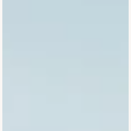
Bali & Indonésie
Cambodge
Laos
Thaïlande
Vietnam
Abu Dhabi
Dubaï
Oman
Japon