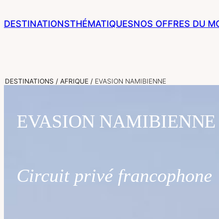
Aller
au
DESTINATIONS
THÉMATIQUES
NOS OFFRES DU 
contenu
Sri Lanka
DESTINATIONS
/
AFRIQUE
/
EVASION NAMIBIENNE
Maldives
EVASION NAMIBIENNE
Île De La Réunion
Île Maurice
Seychelles
Circuit privé francophone
Bali & Indonésie