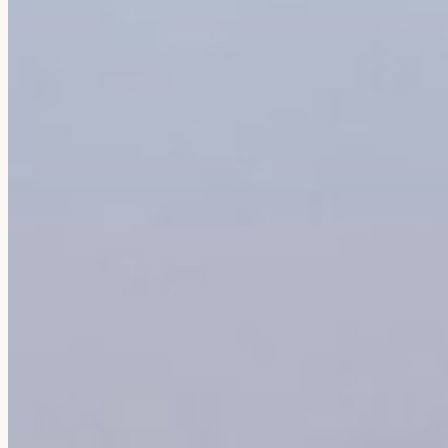
Afrique Du Sud
Botswana
Mozambique
Namibie
Tanzanie