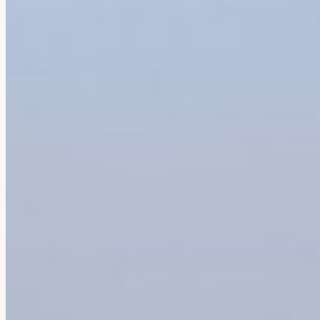
Cambodge
Laos
Thaïlande
Vietnam
Abu Dhabi
Dubaï
Oman
Japon
Corée Du Sud