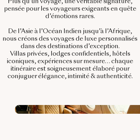
Plus qu’un voyage, une véritable signature,
Bali & Indonésie
pensée pour les voyageurs exigeants en quête
Cambodge
d’émotions rares.
Laos
De l’Asie à l’Océan Indien jusqu’à l’Afrique,
nous créons des
voyages de luxe personnalisés
Thaïlande
dans des destinations d’exception.
Vietnam
Villas privées, lodges confidentiels, hôtels
iconiques, expériences sur mesure… chaque
itinéraire est soigneusement élaboré pour
conjuguer élégance, intimité & authenticité.
Abu Dhabi
Dubaï
Oman
Japon