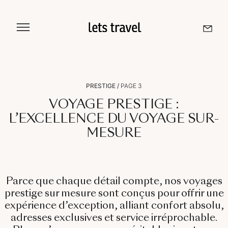
Aller
au
contenu
Sri Lanka
PRESTIGE
/
PAGE 3
Maldives
VOYAGE PRESTIGE :
L’EXCELLENCE DU VOYAGE SUR-
MESURE
Île De La Réunion
Île Maurice
Parce que chaque détail compte, nos
voyages
Seychelles
prestige sur mesure
sont conçus pour offrir une
expérience d’exception, alliant confort absolu,
adresses exclusives et service irréprochable.