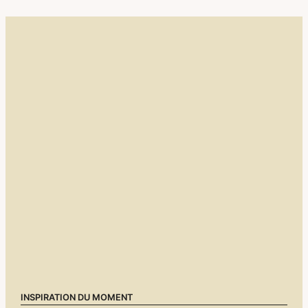
Corée Du Sud
Afrique Du Sud
Botswana
Mozambique
Namibie
Tanzanie
INSPIRATION DU MOMENT