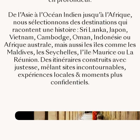
Bali & Indonésie
Cambodge
De l’Asie à l’Océan Indien jusqu’à l’Afrique,
nous sélectionnons des destinations qui
Laos
racontent une histoire :
Sri Lanka, Japon,
Vietnam, Cambodge, Oman, Indonésie ou
Thaïlande
Afrique australe
, mais aussi les îles comme les
Vietnam
Maldives, les Seychelles, l’île Maurice ou La
Réunion. Des itinéraires construits avec
justesse, mêlant sites incontournables,
expériences locales & moments plus
Abu Dhabi
confidentiels.
Dubaï
Oman
Japon