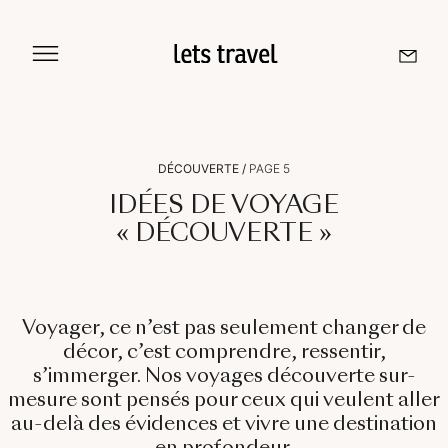
Aller
au
contenu
Sri Lanka
DÉCOUVERTE
/
PAGE 5
Maldives
IDÉES DE VOYAGE
« DÉCOUVERTE »
Île De La Réunion
Voyager, ce n’est pas seulement changer de
Île Maurice
décor, c’est comprendre, ressentir,
Seychelles
s’immerger. Nos
voyages découverte sur-
mesure
sont pensés pour ceux qui veulent aller
au-delà des évidences et vivre une destination
en profondeur.