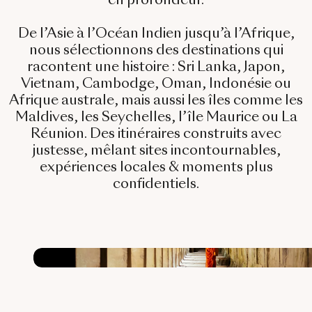
Bali & Indonésie
Cambodge
De l’Asie à l’Océan Indien jusqu’à l’Afrique,
nous sélectionnons des destinations qui
Laos
racontent une histoire :
Sri Lanka, Japon,
Vietnam, Cambodge, Oman, Indonésie ou
Thaïlande
Afrique australe
, mais aussi les îles comme les
Vietnam
Maldives, les Seychelles, l’île Maurice ou La
Réunion. Des itinéraires construits avec
justesse, mêlant sites incontournables,
expériences locales & moments plus
Abu Dhabi
confidentiels.
Dubaï
Oman
Japon