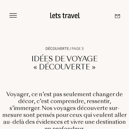
Aller
au
contenu
Sri Lanka
DÉCOUVERTE
/
PAGE 3
Maldives
IDÉES DE VOYAGE
« DÉCOUVERTE »
Île De La Réunion
Voyager, ce n’est pas seulement changer de
Île Maurice
décor, c’est comprendre, ressentir,
Seychelles
s’immerger. Nos
voyages découverte sur-
mesure
sont pensés pour ceux qui veulent aller
au-delà des évidences et vivre une destination
en profondeur.