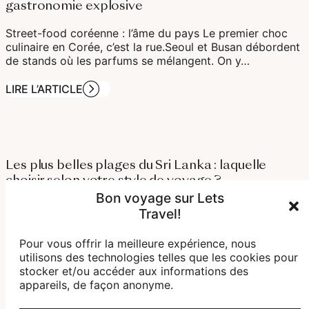
gastronomie explosive
Street-food coréenne : l’âme du pays Le premier choc
culinaire en Corée, c’est la rue.Seoul et Busan débordent
de stands où les parfums se mélangent. On y…
LIRE L’ARTICLE
Les plus belles plages du Sri Lanka : laquelle
choisir selon votre style de voyage ?
Bon voyage sur Lets
Ahangama & Hiriketiya : les plages branchées et jeunes
Travel!
Ahangama et Hiriketiya sont les deux hotspots les plus
cool du Sri Lanka pour les jeunes voyageurs…
Pour vous offrir la meilleure expérience, nous
utilisons des technologies telles que les cookies pour
LIRE L’ARTICLE
stocker et/ou accéder aux informations des
appareils, de façon anonyme.