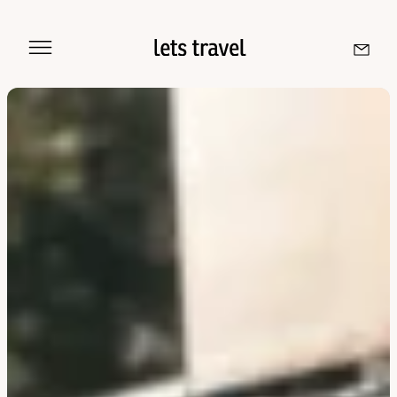
Sri Lanka
Maldives
Île De La Réunion
Île Maurice
Seychelles