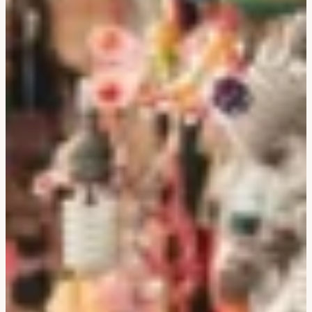
Corée Du Sud
Afrique Du Sud
Botswana
Mozambique
Namibie
Tanzanie