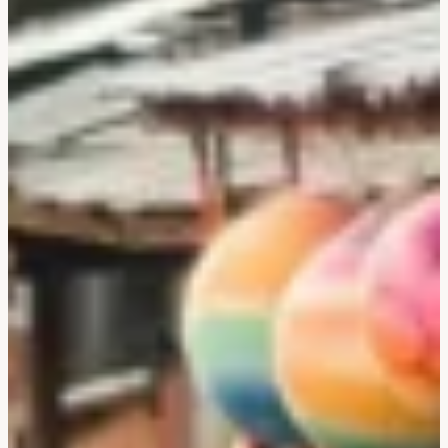
Bali & Indonésie
Cambodge
Laos
Thaïlande
Vietnam
Abu Dhabi
Dubaï
Oman
Japon