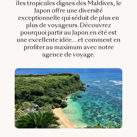
Bali & Indonésie
îles tropicales dignes des Maldives, le
Japon offre une diversité
Cambodge
exceptionnelle qui séduit de plus en
plus de voyageurs. Découvrez
Laos
pourquoi partir au Japon en été est
Thaïlande
une excellente idée… et comment en
profiter au maximum avec notre
Vietnam
agence de voyage.
Abu Dhabi
Dubaï
Oman
Japon