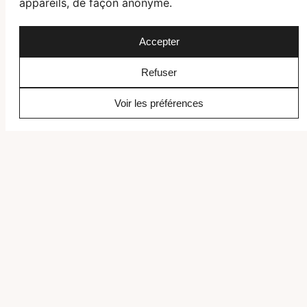
Départ imminent ?
appareils, de façon anonyme.
Contactez nos spécialistes
Accepter
Demander une offre
Refuser
Voir les préférences
Agence de voyage spécialisée dans les voyages sur
mesure, nous créons des expériences de voyage uniques
et personnalisées pour nos clients depuis plus de 30
ans.
CONTACT