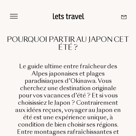
Aller
au
contenu
POURQUOI PARTIR AU JAPON CET
ÉTÉ ?
Sri Lanka
Maldives
Le guide ultime entre fraîcheur des
Alpes japonaises et plages
paradisiaques d’Okinawa. Vous
Île De La Réunion
cherchez une destination originale
pour vos vacances d’été ? Et si vous
Île Maurice
choisissiez le Japon ? Contrairement
aux idées reçues, voyager au Japon en
Seychelles
été est une expérience unique, à
condition de bien choisir ses régions.
Entre montagnes rafraîchissantes et