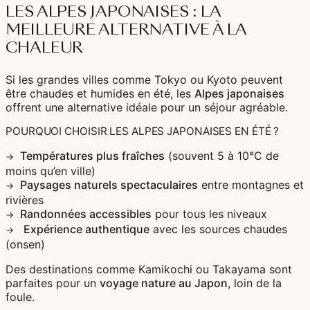
Corée Du Sud
LES ALPES JAPONAISES : LA
MEILLEURE ALTERNATIVE À LA
CHALEUR
Afrique Du Sud
Si les grandes villes comme Tokyo ou Kyoto peuvent
être chaudes et humides en été, les
Alpes japonaises
Botswana
offrent une alternative idéale pour un séjour agréable.
Mozambique
POURQUOI CHOISIR LES ALPES JAPONAISES EN ÉTÉ ?
Namibie
Températures plus fraîches
(souvent 5 à 10°C de
moins qu’en ville)
Tanzanie
Paysages naturels spectaculaires
entre montagnes et
rivières
Randonnées accessibles
pour tous les niveaux
Expérience authentique
avec les sources chaudes
(onsen)
Des destinations comme Kamikochi ou Takayama sont
parfaites pour un
voyage nature au Japon
, loin de la
foule.