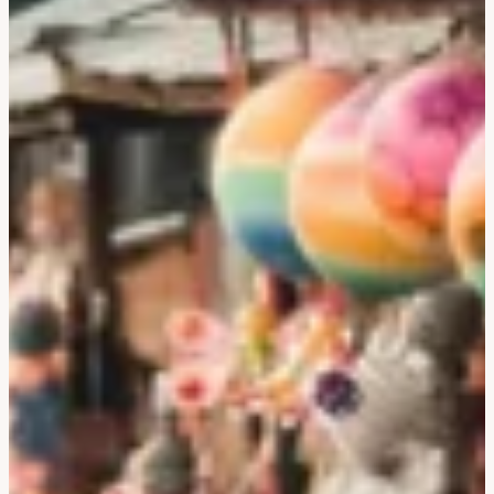
Bali & Indonésie
Cambodge
Laos
Thaïlande
Vietnam
Abu Dhabi
Dubaï
Oman
Japon