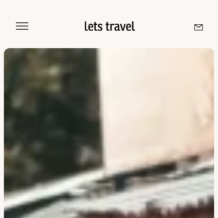
Sri Lanka
Maldives
Île De La Réunion
Île Maurice
Seychelles