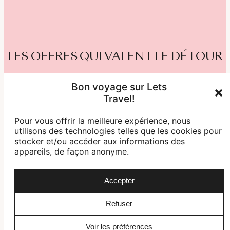
LES OFFRES QUI VALENT LE DÉTOUR
Bon voyage sur Lets
Une sélection rigoureuse de destinations
Travel!
d’exception, renouvelée chaque mois.
Pour vous offrir la meilleure expérience, nous
utilisons des technologies telles que les cookies pour
stocker et/ou accéder aux informations des
appareils, de façon anonyme.
Accepter
Refuser
Japon hors sentiers battus
CORÉE D
Voir les préférences