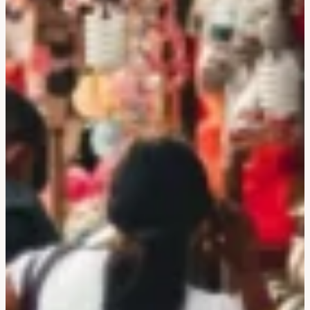
Corée Du Sud
Afrique Du Sud
Botswana
Mozambique
Namibie
Tanzanie