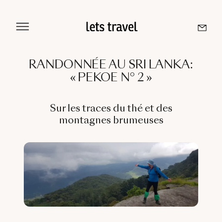
Aller
au
contenu
RANDONNÉE AU SRI LANKA:
« PEKOE N° 2 »
Sri Lanka
Maldives
Sur les traces du thé et des
montagnes brumeuses
Île De La Réunion
Île Maurice
Seychelles