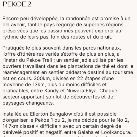
Bali & Indonésie
PEKOE 2
Cambodge
Encore peu développée, la randonnée est promise à un
bel avenir, tant le pays regorge de superbes régions
Laos
préservées que les passionnés peuvent explorer au
rythme de leurs pas, loin des routes et du bruit.
Thaïlande
Pratiquée le plus souvent dans les parcs nationaux,
Vietnam
l’offre d’itinéraires variés s’étoffe de plus en plus, à
l’instar du Pekoe Trail ; un sentier jadis utilisé par les
ouvriers travaillant dans les plantations de thé et dont le
réaménagement en sentier pédestre destiné au tourisme
Abu Dhabi
est en cours. 300km, divisés en 22 étapes d’une
moyenne de 13km, plus ou moins difficiles et
Dubaï
praticables, entre Kandy et Nuwara Eliya. Chaque
secteur apportant son lot de découvertes et de
Oman
paysages changeants.
Installée au Ellerton Bungalow d’où il est possible
d’organiser le Pekoe 1 ou 2, je me décide pour le No 2,
14.7km classé « difficile » avec un certain degré de
Japon
dénivelé positif et négatif, entre Galaha et Loolkandura.