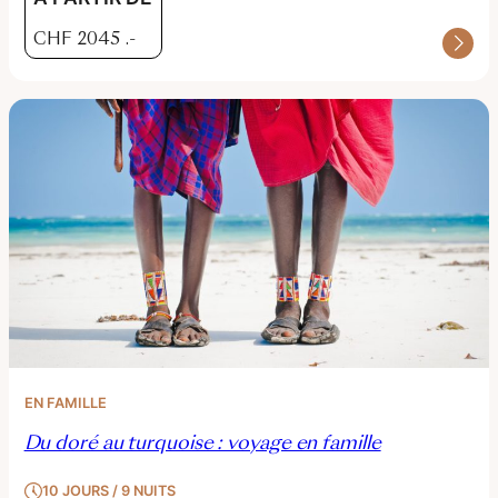
CHF
2045
.-
EN FAMILLE
Du doré au turquoise : voyage en famille
10 JOURS / 9 NUITS