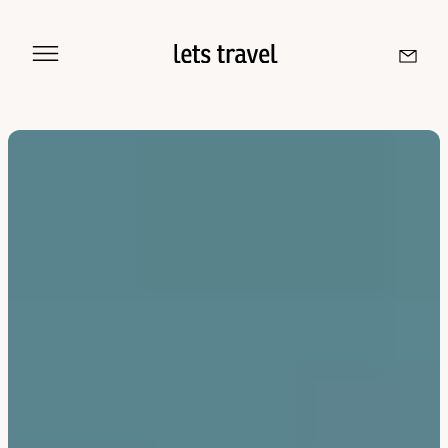
Aller au contenu
Sri Lanka
Maldives
Île De La Réunion
Île Maurice
Seychelles