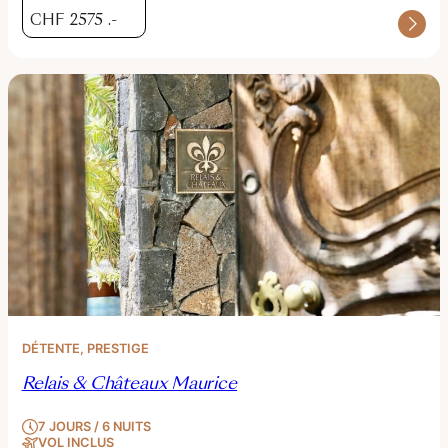
CHF
2575
.-
DÉTENTE
, 
PRESTIGE
Relais & Châteaux Maurice
7 JOURS / 6 NUITS
VOL INCLUS