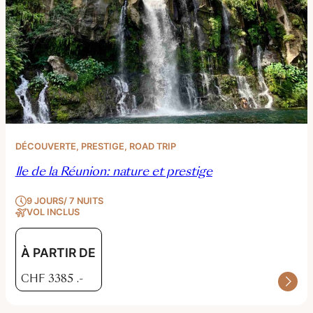
DÉCOUVERTE
, 
PRESTIGE
, 
ROAD TRIP
Ile de la Réunion: nature et prestige
9 JOURS/ 7 NUITS
VOL INCLUS
À PARTIR DE
CHF
3385
.-