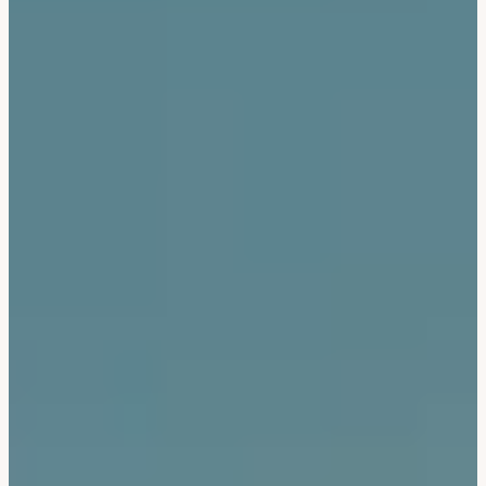
Bali & Indonésie
Cambodge
Laos
Thaïlande
Vietnam
Abu Dhabi
Dubaï
Oman
Japon