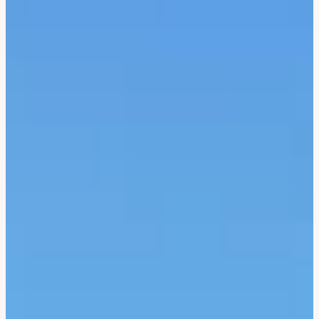
Bali & Indonésie
Cambodge
Laos
Thaïlande
Vietnam
Abu Dhabi
Dubaï
Oman
Japon