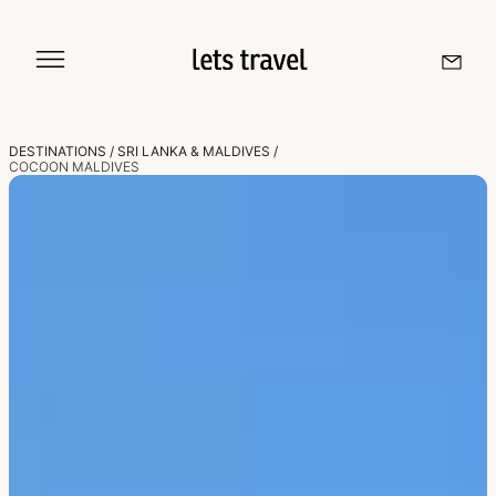
Aller
au
contenu
DESTINATIONS
/
SRI LANKA & MALDIVES
/
COCOON MALDIVES
Sri Lanka
Maldives
Île De La Réunion
Île Maurice
Seychelles