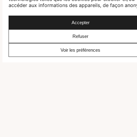
accéder aux informations des appareils, de façon ano
Accepter
Refuser
Intéressé.e par ce voyage ?
Voir les préférences
Recevez une offre personnalisée, libre de tout engagement.