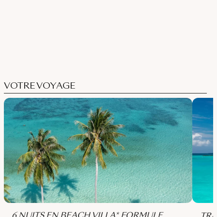
VOTRE VOYAGE
6 NUITS EN BEACH VILLA* FORMULE
TRA