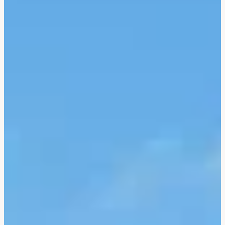
Corée Du Sud
Afrique Du Sud
Botswana
Mozambique
Namibie
Tanzanie