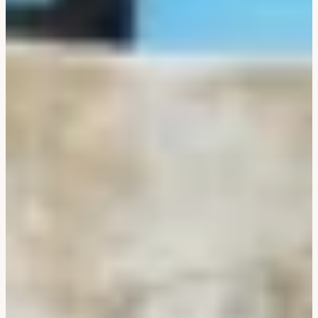
Corée Du Sud
Afrique Du Sud
Botswana
Mozambique
Namibie
Tanzanie