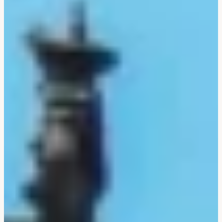
Bali & Indonésie
Cambodge
Laos
Thaïlande
Vietnam
Abu Dhabi
Dubaï
Oman
Japon