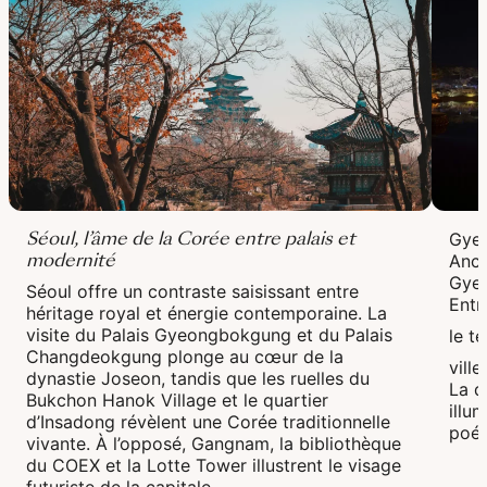
Séoul, l’âme de la Corée entre palais et
Gyeo
modernité
Anci
Gyeo
Séoul offre un contraste saisissant entre
Entr
héritage royal et énergie contemporaine. La
visite du Palais Gyeongbokgung et du Palais
le t
Changdeokgung plonge au cœur de la
vill
dynastie Joseon, tandis que les ruelles du
La d
Bukchon Hanok Village et le quartier
illu
d’Insadong révèlent une Corée traditionnelle
poét
vivante. À l’opposé, Gangnam, la bibliothèque
du COEX et la Lotte Tower illustrent le visage