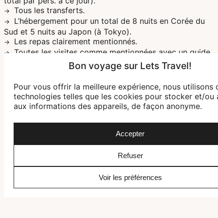
total par pers. à ce jour).
Tous les transferts.
L’hébergement pour un total de 8 nuits en Corée du
Sud et 5 nuits au Japon (à Tokyo).
Les repas clairement mentionnés.
Toutes les visites comme mentionnées avec un guide
local francophone (sauf la journée libre à Tokyo).
Bon voyage sur Lets Travel!
L’assistance de notre bureau sur place.
Pour vous offrir la meilleure expérience, nous utilisons 
*Le prix ne comprend pas : la réservation des sièges dans l’avion, les
technologies telles que les cookies pour stocker et/ou
boissons, les repas non mentionnés, les pourboires et dépenses
aux informations des appareils, de façon anonyme.
personnelles, les assurances annulation et rapatriement (à voir à la
réservation).
Accepter
Refuser
Intéressé.e par ce voyage ?
Voir les préférences
Recevez une offre personnalisée, libre de tout engagement.