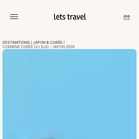
Aller
au
contenu
DESTINATIONS
/
JAPON & CORÉE
/
COMBINÉ CORÉE DU SUD – JAPON 2026
Sri Lanka
Maldives
Île De La Réunion
Île Maurice
Seychelles