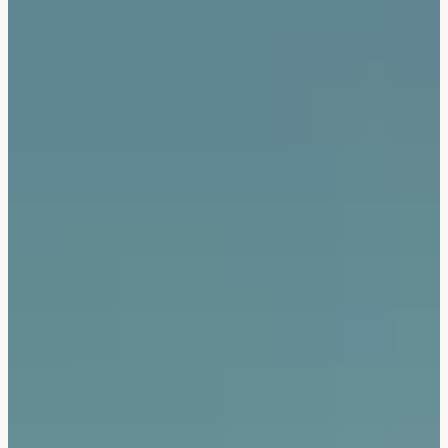
Corée Du Sud
Afrique Du Sud
Botswana
Mozambique
Namibie
Tanzanie