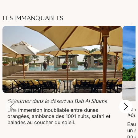
LES IMMANQUABLES
Séjourner dans le désert au Bab Al Shams
Se d
Une immersion inoubliable entre dunes
Mald
orangées, ambiance des 1001 nuits, safari et
balades au coucher du soleil.
Eau 
un s
pour