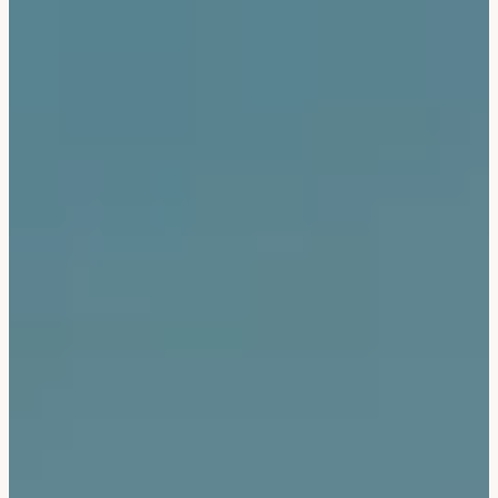
Bali & Indonésie
Cambodge
Laos
Thaïlande
Vietnam
Abu Dhabi
Dubaï
Oman
Japon