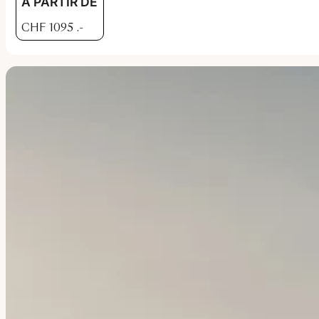
À PARTIR DE
CHF
1095
.-