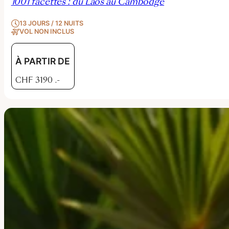
1001 facettes : du Laos au Cambodge
13 JOURS / 12 NUITS
VOL NON INCLUS
À PARTIR DE
CHF
3190
.-