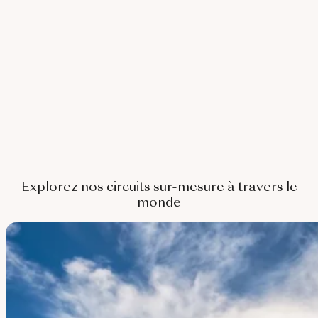
Corée Du Sud
Afrique Du Sud
Botswana
Mozambique
Namibie
Tanzanie
Explorez nos circuits sur-mesure à travers le
monde