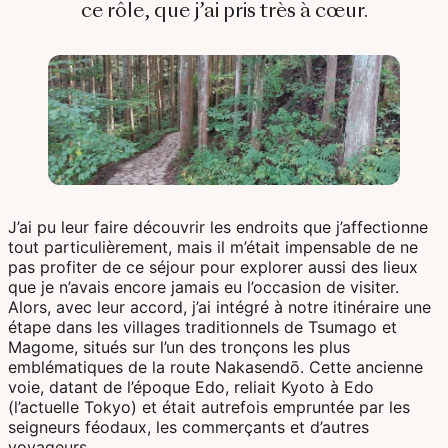
Bali & Indonésie
ce rôle, que j’ai pris très à cœur.
Cambodge
Laos
Thaïlande
Vietnam
J’ai pu leur faire découvrir les endroits que j’affectionne
tout particulièrement, mais il m’était impensable de ne
Abu Dhabi
pas profiter de ce séjour pour explorer aussi des lieux
que je n’avais encore jamais eu l’occasion de visiter.
Dubaï
Alors, avec leur accord, j’ai intégré à notre itinéraire une
étape dans les villages traditionnels de Tsumago et
Oman
Magome, situés sur l’un des tronçons les plus
emblématiques de la route Nakasendō. Cette ancienne
voie, datant de l’époque Edo, reliait Kyoto à Edo
(l’actuelle Tokyo) et était autrefois empruntée par les
Japon
seigneurs féodaux, les commerçants et d’autres
voyageurs.