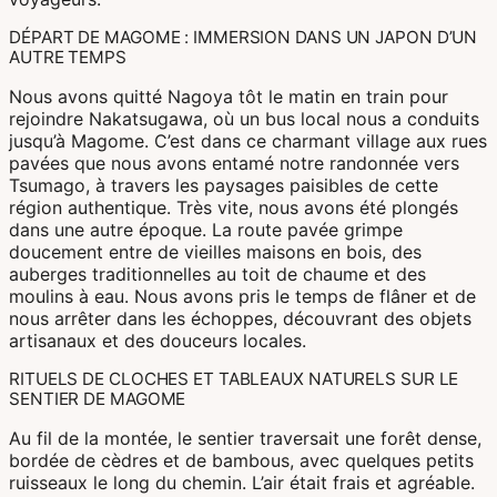
Corée Du Sud
DÉPART DE MAGOME : IMMERSION DANS UN JAPON D’UN
AUTRE TEMPS
Nous avons quitté Nagoya tôt le matin en train pour
Afrique Du Sud
rejoindre Nakatsugawa, où un bus local nous a conduits
jusqu’à Magome. C’est dans ce charmant village aux rues
Botswana
pavées que nous avons entamé notre randonnée vers
Tsumago, à travers les paysages paisibles de cette
Mozambique
région authentique. Très vite, nous avons été plongés
dans une autre époque. La route pavée grimpe
Namibie
doucement entre de vieilles maisons en bois, des
auberges traditionnelles au toit de chaume et des
Tanzanie
moulins à eau. Nous avons pris le temps de flâner et de
nous arrêter dans les échoppes, découvrant des objets
artisanaux et des douceurs locales.
RITUELS DE CLOCHES ET TABLEAUX NATURELS SUR LE
SENTIER DE MAGOME
Au fil de la montée, le sentier traversait une forêt dense,
bordée de cèdres et de bambous, avec quelques petits
ruisseaux le long du chemin. L’air était frais et agréable.