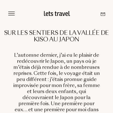
Aller
au
contenu
SUR LES SENTIERS DE LA VALLÉE DE
KISO AU JAPON
Sri Lanka
Maldives
L’automne dernier, j’ai eu le plaisir de
redécouvrir le Japon, un pays où je
m’étais déjà rendue à de nombreuses
Île De La Réunion
reprises. Cette fois, le voyage était un
peu différent : j’étais promue guide
Île Maurice
improvisée pour mon frère, sa femme
et leurs deux enfants, qui
Seychelles
découvraient le Japon pour la
première fois. Une première pour
eux… et une première pour moi dans