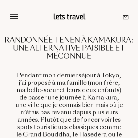
Aller
au
contenu
RANDONNÉE TENEN À KAMAKURA:
UNE ALTERNATIVE PAISIBLE ET
Sri Lanka
MÉCONNUE
Maldives
Pendant mon dernier séjour à Tokyo,
j’ai proposé à ma famille (mon frère,
Île De La Réunion
ma belle-sœur et leurs deux enfants)
de passer une journée à Kamakura,
Île Maurice
une ville que je connais bien mais où je
n’étais pas revenu depuis plusieurs
Seychelles
années. Plutôt que de foncer voir les
spots touristiques classiques comme
le Grand Bouddha, le Hasedera ou le