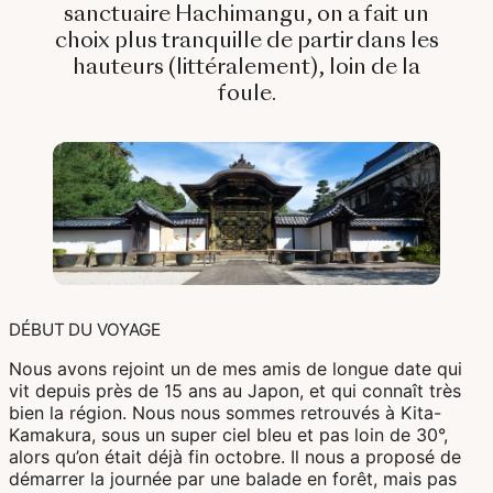
Bali & Indonésie
sanctuaire Hachimangu, on a fait un
choix plus tranquille de partir dans les
Cambodge
hauteurs (littéralement), loin de la
foule.
Laos
Thaïlande
Vietnam
Abu Dhabi
Dubaï
DÉBUT DU VOYAGE
Oman
Nous avons rejoint un de mes amis de longue date qui
vit depuis près de 15 ans au Japon, et qui connaît très
bien la région. Nous nous sommes retrouvés à Kita-
Kamakura, sous un super ciel bleu et pas loin de 30°,
alors qu’on était déjà fin octobre. Il nous a proposé de
Japon
démarrer la journée par une balade en forêt, mais pas