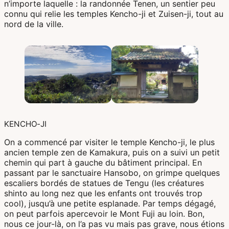
n’importe laquelle : la randonnée Tenen, un sentier peu
Corée Du Sud
connu qui relie les temples Kencho-ji et Zuisen-ji, tout au
nord de la ville.
Afrique Du Sud
Botswana
Mozambique
Namibie
KENCHO-JI
Tanzanie
On a commencé par visiter le temple Kencho-ji, le plus
ancien temple zen de Kamakura, puis on a suivi un petit
chemin qui part à gauche du bâtiment principal. En
passant par le sanctuaire Hansobo, on grimpe quelques
escaliers bordés de statues de Tengu (les créatures
shinto au long nez que les enfants ont trouvés trop
cool), jusqu’à une petite esplanade. Par temps dégagé,
on peut parfois apercevoir le Mont Fuji au loin. Bon,
nous ce jour-là, on l’a pas vu mais pas grave, nous étions