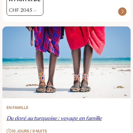
CHF
2045
.-
EN FAMILLE
Du doré au turquoise : voyage en famille
10 JOURS / 9 NUITS