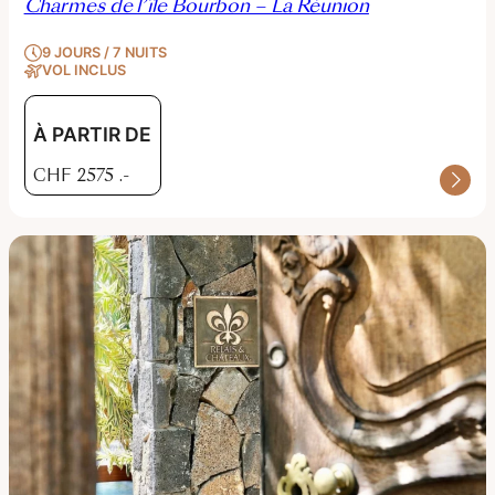
Charmes de l’île Bourbon – La Réunion
9 JOURS / 7 NUITS
VOL INCLUS
À PARTIR DE
CHF
2575
.-