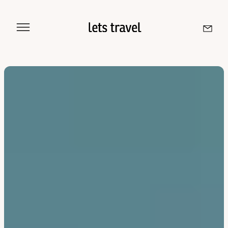
Aller au contenu
Sri Lanka
Maldives
Île De La Réunion
Île Maurice
Seychelles