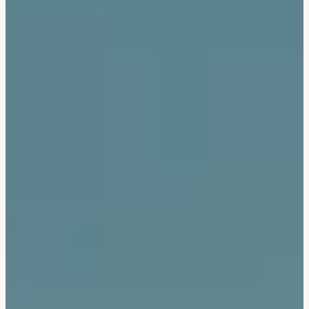
Bali & Indonésie
Cambodge
Laos
Thaïlande
Vietnam
Abu Dhabi
Dubaï
Oman
Japon