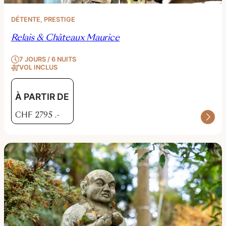
DÉTENTE
, 
PRESTIGE
Relais & Châteaux Maurice
7 JOURS / 6 NUITS
VOL INCLUS
À PARTIR DE
CHF
2795
.-