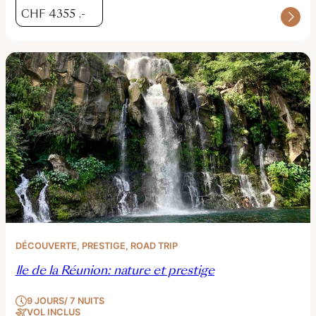
CHF
4355
.-
DÉCOUVERTE
, 
PRESTIGE
, 
ROAD TRIP
Ile de la Réunion: nature et prestige
9 JOURS/ 7 NUITS
VOL INCLUS