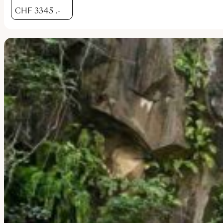
CHF
3345
.-