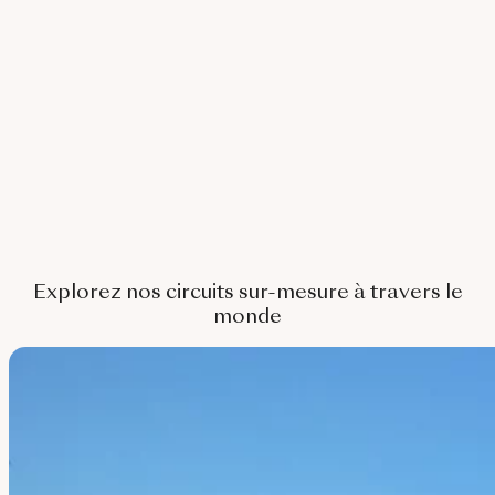
Corée Du Sud
Afrique Du Sud
Botswana
Mozambique
Namibie
Tanzanie
Explorez nos circuits sur-mesure à travers le
monde