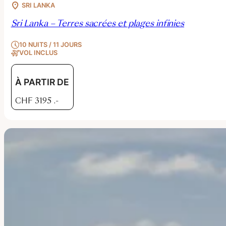
SRI LANKA
Sri Lanka – Terres sacrées et plages infinies
10 NUITS / 11 JOURS
VOL INCLUS
À PARTIR DE
CHF
3195
.-