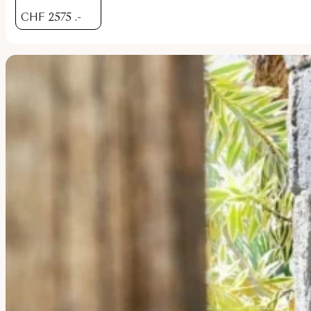
CHF
2575
.-