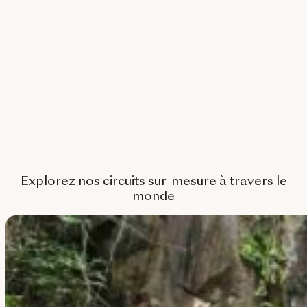
Corée Du Sud
Afrique Du Sud
Botswana
Mozambique
Namibie
Tanzanie
Explorez nos circuits sur-mesure à travers le
monde