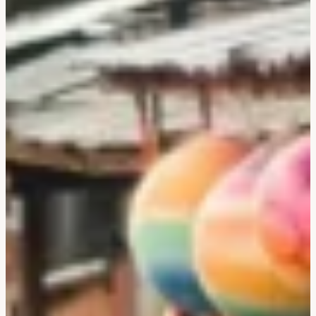
Bali & Indonésie
Cambodge
Laos
Thaïlande
Vietnam
Abu Dhabi
Dubaï
Oman
Japon