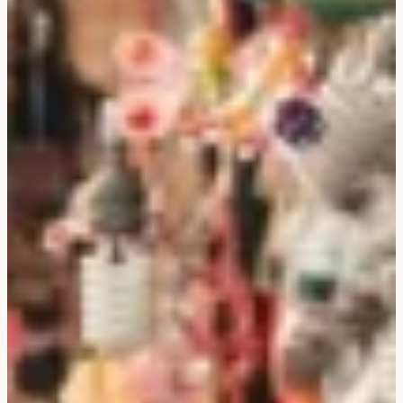
Corée Du Sud
Afrique Du Sud
Botswana
Mozambique
Namibie
Tanzanie