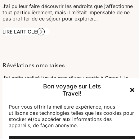
J’ai pu leur faire découvrir les endroits que j’affectionne
tout particulièrement, mais il m’était impensable de ne
pas profiter de ce séjour pour explorer…
LIRE L’ARTICLE
Révélations omanaises
J’ai enfin réalisé l’un de mes rêves : partir à Oman ! Je
savais que cette destination allait me plaire. Le savoir
Bon voyage sur Lets
est une chose, mais le vivre a même dépassé…
Travel!
LIRE L’ARTICLE
Pour vous offrir la meilleure expérience, nous
utilisons des technologies telles que les cookies pour
stocker et/ou accéder aux informations des
appareils, de façon anonyme.
Voyages et vins à travers le monde