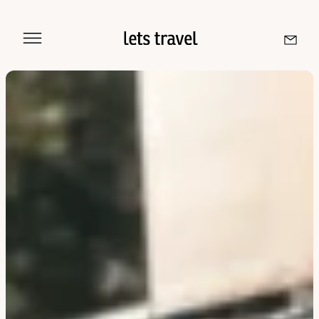
Sri Lanka
Maldives
Île De La Réunion
Île Maurice
Seychelles