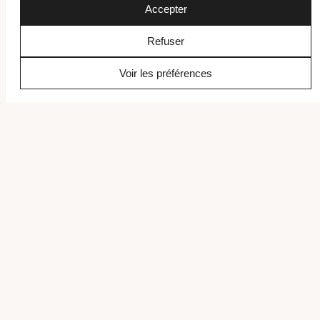
Accepter
Afrique du Sud Découvrez le charme de Klein Constantia
à Cape Town L’Afrique du Sud est devenue l’une de mes
Refuser
destinations préférées pour le vin, et pas…
Voir les préférences
LIRE L’ARTICLE
1
2
3
PAGE PRÉCÉDENTE
PAGE SUIVANTE